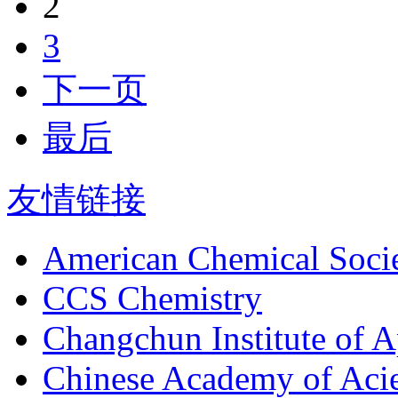
2
3
下一页
最后
友情链接
American Chemical Soci
CCS Chemistry
Changchun Institute of 
Chinese Academy of Aci