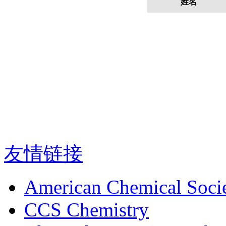
姓名
友情链接
American Chemical Soci
CCS Chemistry