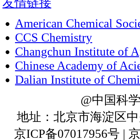
友情链接
American Chemical Soci
CCS Chemistry
Changchun Institute of 
Chinese Academy of Aci
Dalian Institute of Chem
@中国科
地址：北京市海淀区中关村
京ICP备07017956号 | 