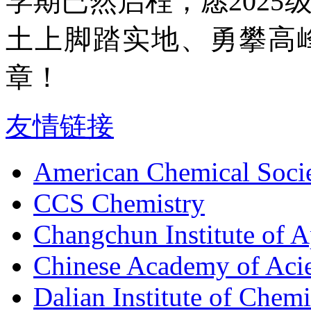
学期已然启程，愿202
土上脚踏实地、勇攀高
章！
友情链接
American Chemical Soci
CCS Chemistry
Changchun Institute of 
Chinese Academy of Aci
Dalian Institute of Chem